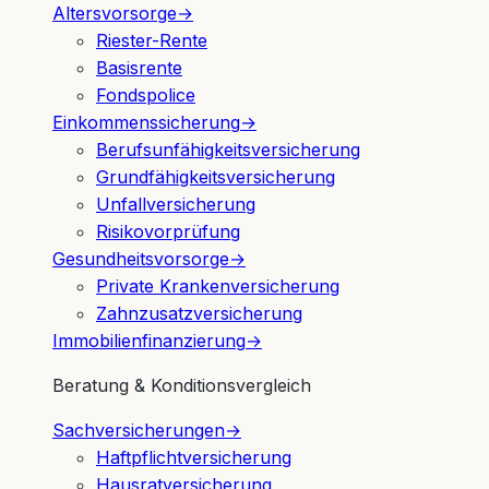
Altersvorsorge
→
Riester-Rente
Basisrente
Fondspolice
Einkommenssicherung
→
Berufsunfähigkeitsversicherung
Grundfähigkeitsversicherung
Unfallversicherung
Risikovorprüfung
Gesundheitsvorsorge
→
Private Krankenversicherung
Zahnzusatzversicherung
Immobilienfinanzierung
→
Beratung & Konditionsvergleich
Sachversicherungen
→
Haftpflichtversicherung
Hausratversicherung