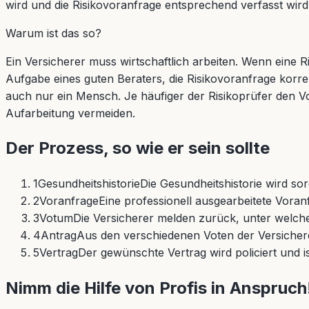
wird und die Risikovoranfrage entsprechend verfasst wird
Warum ist das so?
Ein Versicherer muss wirtschaftlich arbeiten. Wenn eine Ri
Aufgabe eines guten Beraters, die Risikovoranfrage korrekt
auch nur ein Mensch. Je häufiger der Risikoprüfer den V
Aufarbeitung vermeiden.
Der Prozess, so wie er sein sollte
1
Gesundheitshistorie
Die Gesundheitshistorie wird so
2
Voranfrage
Eine professionell ausgearbeitete Vora
3
Votum
Die Versicherer melden zurück, unter welc
4
Antrag
Aus den verschiedenen Voten der Versichere
5
Vertrag
Der gewünschte Vertrag wird policiert und i
Nimm die Hilfe von Profis in Anspruch